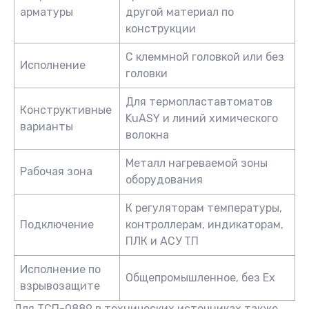
арматуры
другой материал по
конструкции
С клеммной головкой или без
Исполнение
головки
Для термопластавтоматов
Конструктивные
KuASY и линий химического
варианты
волокна
Металл нагреваемой зоны
Рабочая зона
оборудования
К регуляторам температуры,
Подключение
контроллерам, индикаторам,
ПЛК и АСУ ТП
Исполнение по
Общепромышленное, без Ex
взрывозащите
Для ТСП-0889 в технических источниках также