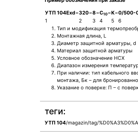
Пример обозначения при заказе
УТП 104Exd
–
320
–
8
–
С
–
K
–
0/500-
10
1
2
3
4
5
6
Тип и модификация термопреобр
Монтажная длина, L
Диаметр защитной арматуры, d
Материал защитной арматуры
Условное обозначение НСХ
Диапазон измерения температур
При наличии: тип кабельного вво
монтажа, Бк – для бронированно
Указание о поверке: П – с повер
теги:
УТП 104
/magazin/tag/%D0%A3%D0%