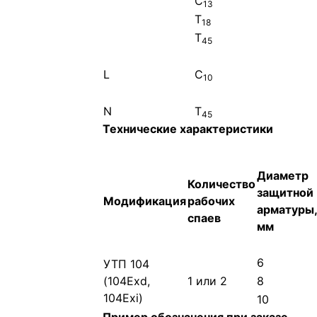
С
13
Т
18
Т
45
L
С
10
N
Т
45
Технические характеристики
Диаметр
Количество
защитной
Модификация
рабочих
арматуры,
спаев
мм
6
УТП 104
(104Exd,
1 или 2
8
104Exi)
10