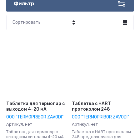
Фильтр
Сортировать
Цена - убывание
Цена - возрастание
Название - Я-А
Название - А-Я
Таблетка для термопар с
Таблетка с HART
выходом 4–20 мА
протоколом 248
OOO "TERMOPRIBOR ZAVODI"
OOO "TERMOPRIBOR ZAVODI"
Артикул:
нет
Артикул:
нет
Таблетка для термопар с
Таблетка с HART протоколом
выходным сигналом 4–20 мА
248 предназначена для