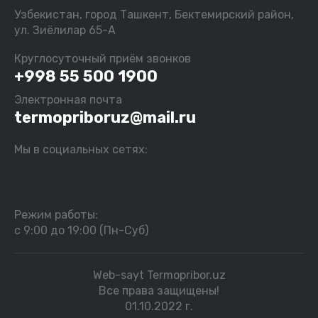
Узбекистан, город Ташкент, Бектемирский район,
ул. Зиёлилар 65-А
Круглосуточный приём звонков
+998 55 500 1900
Электронная почта
termopriboruz@mail.ru
Мы в социальных сетях:
Режим работы:
с 9:00 до 19:00 (Пн-Суб)
Web-sayt Termopribor.uz
Все права защищены!
01.10.2022 г.