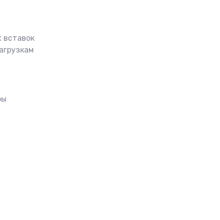
 вставок
агрузкам
ры