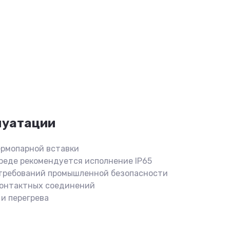
луатации
ермопарной вставки
реде рекомендуется исполнение IP65
требований промышленной безопасности
контактных соединений
и перегрева