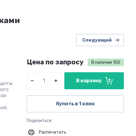
вками
Следующий
Цена по запросу
В наличии
100
В корзину
ащиты
ного
ное
Купить в 1 клик
ий.
Поделиться
Распечатать